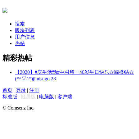
搜索
版块列表
用户信息
热帖
精彩热帖
【2020】#庆生活动#中村悠一40岁生日快乐☆踩楼帖☆
(*^▽^*)
jimisugo
28
首页
|
登录
|
注册
标准版
|
触屏版
|
电脑版
|
客户端
© Comsenz Inc.