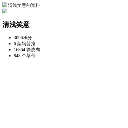
清浅笑意的资料
清浅笑意
3096
积分
6 架
钢普拉
16864 块
烧肉
848 个
草莓