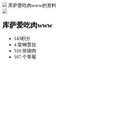
库萨爱吃肉www的资料
库萨爱吃肉www
143
积分
4 架
钢普拉
510 块
烧肉
167 个
草莓